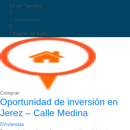
2
60 m
Tamaño
2
Dormitorios
1
Cuarto de baño
Comprar
Oportunidad de inversión en
Jerez – Calle Medina
Viviendas