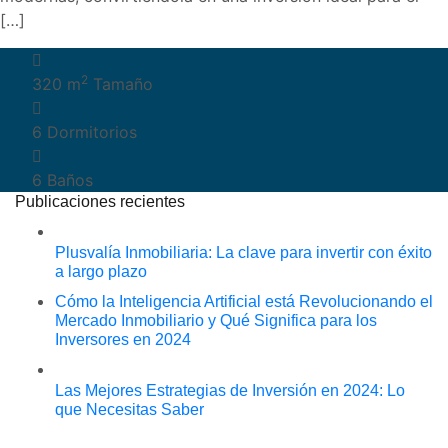
[…]
2
320 m
Tamaño
6
Dormitorios
6
Baños
Publicaciones recientes
Plusvalía Inmobiliaria: La clave para invertir con éxito
a largo plazo
Cómo la Inteligencia Artificial está Revolucionando el
Mercado Inmobiliario y Qué Significa para los
Inversores en 2024
Las Mejores Estrategias de Inversión en 2024: Lo
que Necesitas Saber