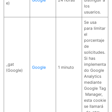
Google
24 horas
distinguir a
e)
los
usuarios.
Se usa
para limitar
el
porcentaje
de
solicitudes.
Si has
_gat
implementa
Google
1 minuto
(Google)
do Google
Analytics
mediante
Google Tag
Manager,
esta cookie
se llamará