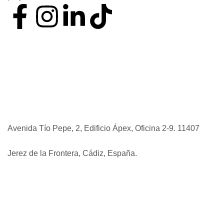
Nuestro método
Quiénes somos
Invertir en Jerez
Novedades y consejos
Contáctanos
Avenida Tío Pepe, 2, Edificio Ápex, Oficina 2-9. 11407
Jerez de la Frontera, Cádiz, España.
+34 637 52 85 37
+34 683 39 48 85
admin@viviendasdeinversion.com
POLÍTICA DE PRIVACIDAD
POLÍTICA DE COOKIES