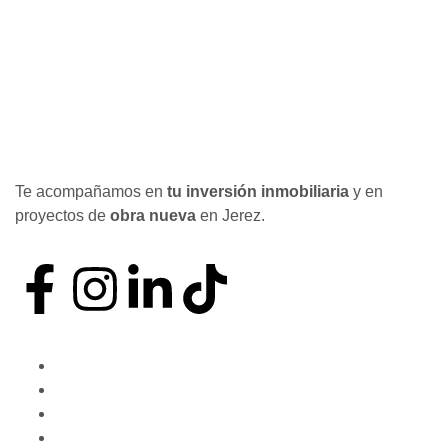
Te acompañamos en
tu inversión inmobiliaria
y en
proyectos de
obra nueva
en Jerez.
Nuestro método
Quiénes somos
Invertir en Jerez
Novedades y consejos