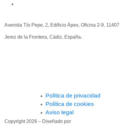
Contáctanos
Avenida Tío Pepe, 2, Edificio Ápex, Oficina 2-9. 11407
Jerez de la Frontera, Cádiz, España.
+34 637 52 85 37
+34 683 39 48 85
admin@viviendasdeinversion.com
Política de privacidad
Política de cookies
Aviso legal
Copyright 2026 – Diseñado por
Branding Lover