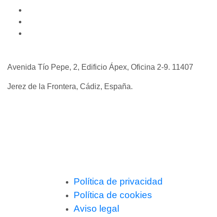
Invertir en Jerez
Novedades y consejos
Contáctanos
Avenida Tío Pepe, 2, Edificio Ápex, Oficina 2-9. 11407
Jerez de la Frontera, Cádiz, España.
+34 637 52 85 37
+34 683 39 48 85
admin@viviendasdeinversion.com
Política de privacidad
Política de cookies
Aviso legal