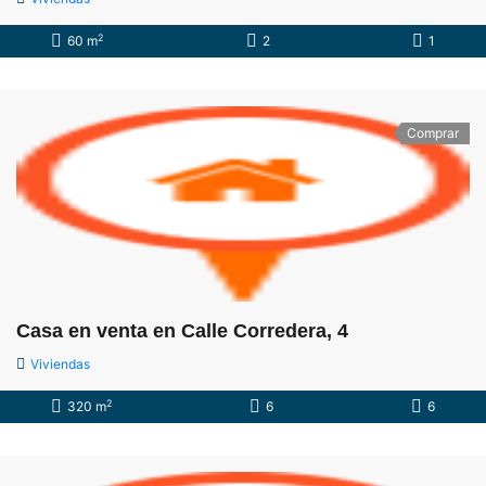
2
60 m
2
1
Comprar
Casa en venta en Calle Corredera, 4
Viviendas
2
320 m
6
6