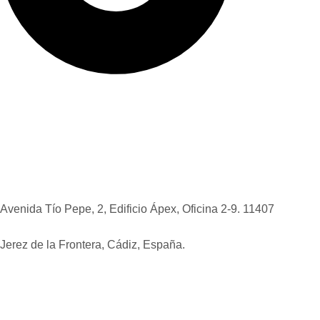
Nuestro método
Quiénes somos
Invertir en Jerez
Novedades y consejos
Contáctanos
Avenida Tío Pepe, 2, Edificio Ápex, Oficina 2-9. 11407
Jerez de la Frontera, Cádiz, España.
+34 637 52 85 37
+34 683 39 48 85
admin@viviendasdeinversion.com