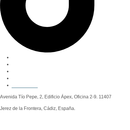
Nuestro método
Quiénes somos
Invertir en Jerez
Novedades y consejos
Contáctanos
Avenida Tío Pepe, 2, Edificio Ápex, Oficina 2-9. 11407
Jerez de la Frontera, Cádiz, España.
+34 637 52 85 37
+34 683 39 48 85