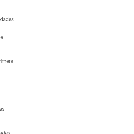
iudades
ue
rimera
las
dades