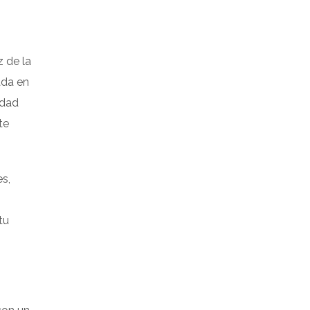
z de la
ada en
idad
te
es,
tu