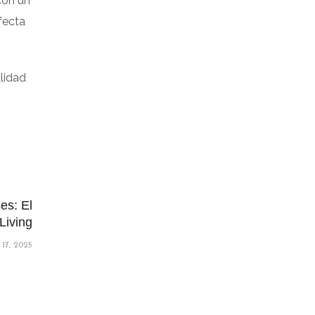
con un
fecta
alidad
es: El
Living
17, 2025