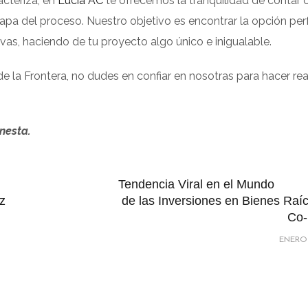
acteriza, en
Lucía AC
te ofrecemos la tranquilidad de contar 
apa del proceso. Nuestro objetivo es encontrar la opción per
vas, haciendo de tu proyecto algo único e inigualable.
 de la Frontera, no dudes en confiar en nosotras para hacer re
nesta.
Tendencia Viral en el Mundo
ez
de las Inversiones en Bienes Raíc
Co-
ENERO 